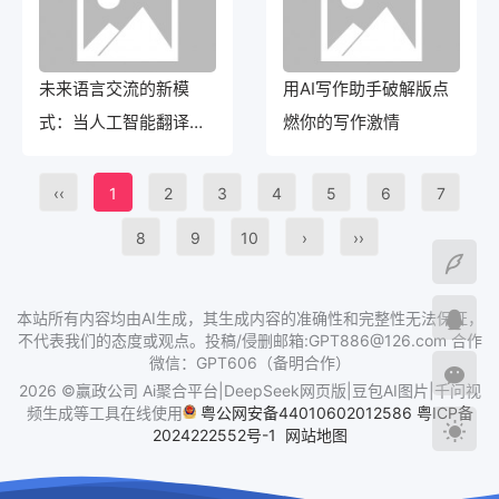
未来语言交流的新模
用AI写作助手破解版点
式：当人工智能翻译成
燃你的写作激情
为现实
‹‹
1
2
3
4
5
6
7
8
9
10
›
››
本站所有内容均由AI生成，其生成内容的准确性和完整性无法保证，
不代表我们的态度或观点。投稿/侵删邮箱:GPT886@126.com 合作
微信：GPT606（备明合作）
2026 ©赢政公司 Ai聚合平台|DeepSeek网页版|豆包AI图片|千问视
频生成等工具在线使用
粤公网安备44010602012586
粤ICP备
2024222552号-1
网站地图