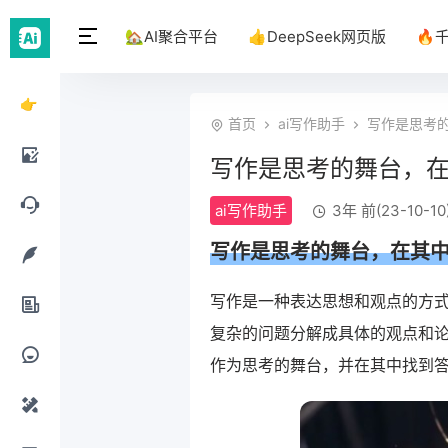
🏡AI聚合平台
👍DeepSeek网页版
🔥
👉
首页
ai写作助手
写作是思考
DeepSeek
写作是思考的舞台，
网页
AI绘
ai写作助手
3年 前(23-10-10
版
画工
AI聊
写作
是思考的舞台，在其
具
天工
AI写
写作是一种表达思想和观点的方
具
复杂的问题分解成具体的观点和
作工
AI办
作为思考的舞台，并在其中找到
具
公工
AI提
具
示词
AI设