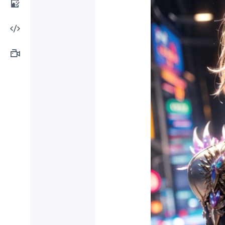
计工
AI图
具
像处
AI编
理
程工
AI视
具
频制
作