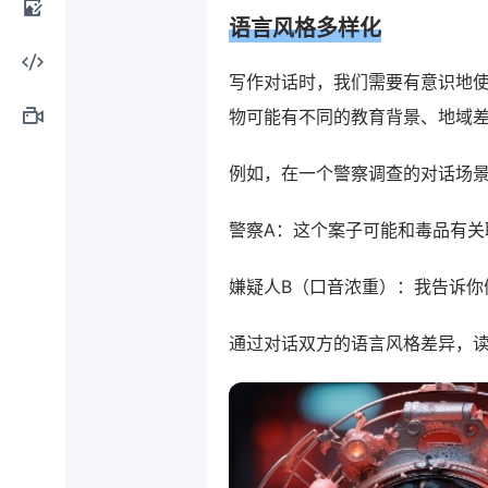
语言风格多样化
计工
AI图
写作对话时，我们需要有意识地
具
像处
AI编
物可能有不同的教育背景、地域
理
程工
AI视
例如，在一个警察调查的对话场
具
频制
警察A：这个案子可能和毒品有关
作
嫌疑人B（口音浓重）：我告诉你
通过对话双方的语言风格差异，