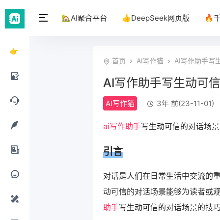
🏡AI聚合平台
👍DeepSeek网页版
🔥
👉
首页
AI写作猫
AI写作助手写
DeepSeek
AI写作助手写生动可
网页
AI绘
AI写作猫
3年 前(23-11-01)
版
画工
AI聊
ai写作助手
写生动可信的对话场景
具
天工
AI写
引言
具
作工
AI办
对话是人们在日常生活中交流的
具
公工
动可信的对话场景能够为读者或
AI提
助手
写生动可信的对话场景的技
具
示词
AI设