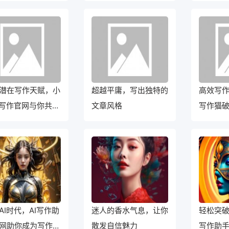
文章更具质感
潜在写作天赋，小
超越平庸，写出独特的
高效写
I写作官网与你共同
文章风格
写作猫
！
AI时代，AI写作助
迷人的香水气息，让你
轻松突破
网助你成为写作达
散发自信魅力
写作助