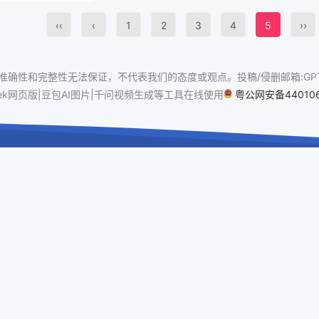
‹‹
‹
1
2
3
4
5
››
确性和完整性无法保证，不代表我们的态度或观点。投稿/侵删邮箱:GPT886
pSeek网页版|豆包AI图片|千问视频生成等工具在线使用
粤公网安备440106