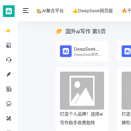
🏡AI聚合平台
👍DeepSeek网页版
🔥
👉
国外ai写作 第5页
DeepSeek
DeepSeek网页版
网页
DeepSeek网页版在线免费体验。
AI绘
版
画工
AI聊
具
天工
AI写
具
作工
AI办
具
公工
打造个人品牌！选择ai
打造
AI提
写作助手收费助阵
牌形
具
示词
AI设