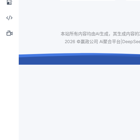
开始
计工
AI图
具
像处
AI编
本站所有内容均由AI生成，其生成内容的准
理
2026 ©赢政公司 Ai聚合平台|Dee
程工
AI视
具
频制
作