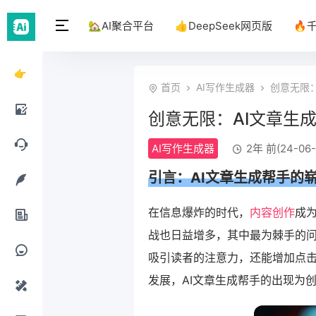
🏡AI聚合平台
👍DeepSeek网页版
🔥
👉
首页
AI写作生成器
创意无限：
DeepSeek
创意无限：AI文章生
网页
AI绘
AI写作生成器
2年 前(24-06-
版
画工
AI聊
引言：
AI文章生成
帮手的
具
天工
AI写
在信息爆炸的时代，
内容创作
成
具
战也日益增多，其中最为棘手的
作工
AI办
吸引读者的注意力，还能增加点
具
公工
AI提
发展，AI文章生成帮手的出现为
具
示词
AI设