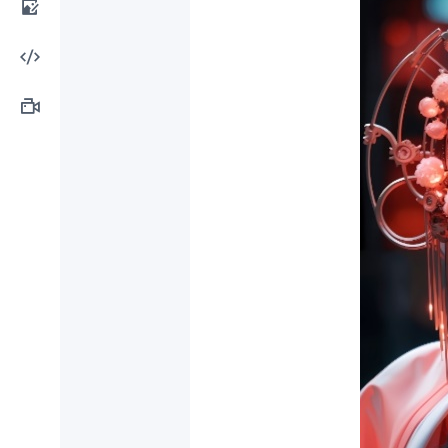
计工
AI图
具
像处
AI编
理
程工
AI视
具
频制
作